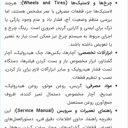
چرخ‌ها و لاستیک‌ها (Wheels and Tires):
هرچند
لاستیک‌ها جزء قطعات مصرفی با عمر مشخص هستند، اما
بررسی منظم وضعیت آج، فشار باد و عدم وجود پارگی یا
ترک برای ایمنی و کارایی گریدر ضروری است. رینگ چرخ و
اجزای مربوط به سیستم چرخ نیز ممکن است نیاز به تعمیر
یا تعویض داشته باشند.
ابزارآلات تخصصی:
آچارها، بکس‌ها، جک هیدرولیک، آچار
گشتاور، ابزار مخصوص باز و بست کردن فیلترها، دستگاه
تست فشار هیدرولیک و سایر ابزارآلات لازم برای باز کردن،
نصب و تنظیم قطعات.
مواد مصرفی:
گریس، روغن موتور، روغن هیدرولیک،
ضدیخ، آچار مخصوص، دستمال تمیز کننده، ظروف
جمع‌آوری روغن مستعمل.
راهنمای تعمیرات و سرویس (Service Manual):
این
دفترچه راهنما، حاوی اطلاعات دقیق فنی، دستورالعمل‌های
تعویض قطعات، گشتاورهای مجاز سفت کردن پیچ‌ها و