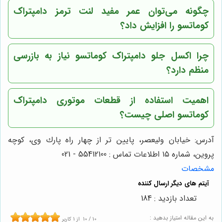
چگونه می‌توان عمر مفید
لنت ترمز دامپتراک
کوماتسو
را افزایش داد؟
چرا
اکسل جلو دامپتراک کوماتسو
نیاز به بازرسی
منظم دارد؟
اهمیت استفاده از
قطعات موتوری دامپتراک
کوماتسو
اصلی چیست؟
آدرس: خيابان وليعصر، پايين تر از چهار راه پارك وى، كوچه
پروين، شماره ١٥ اطلاعات تماس : 55412100 - 021
مشخصات
تعداد بازدید : 184
به این مقاله امتیاز بدهید :
10
/
10
از
1
کاربر