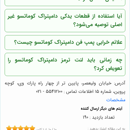
آیا استفاده از
قطعات یدکی دامپتراک کوماتسو
غیر
اصلی توصیه می‌شود؟
علائم خرابی
پمپ فن دامپتراک کوماتسو
چیست؟
چه زمانی باید
لنت ترمز دامپتراک کوماتسو
را
تعویض کرد؟
آدرس: خيابان وليعصر، پايين تر از چهار راه پارك وى، كوچه
پروين، شماره ١٥ اطلاعات تماس : 55412100 - 021
مشخصات
تعداد بازدید : 190
به این مقاله امتیاز بدهید :
10
/
10
از
1
کاربر