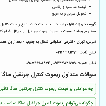
قیمت مناسب و رقابتی
تحویل سریع و به موقع
گروه تجهیزات افرا
معتبر می‌توانند نسبت به خرید ریموت جرثقیل اورجینال اقدام کنن
آدرس: تهران - اشرفی اصفهانی شمال به جنوب - بعد از پل همت - خیابان 22 بهمن - خیابان نیک زارع - کوچه خانبابایی شرقی
تلفن ثابت: 02144481274
تلفن همراه: 09223825760 , 09054488872
سوالات متداول ریموت کنترل جرثقیل ساگا
چه عواملی بر قیمت ریموت کنترل جرثقیل ساگا تاثیر 
چگونه می‌توانم ریموت کنترل جرثقیل ساگا مناسب برا