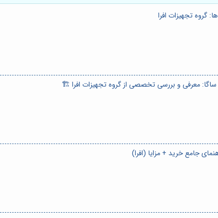
ا: گروه تجهیزات افرا
ساگا: معرفی و بررسی تخصصی از گروه تجهیزات افرا 🏗️
نمای جامع خرید + مزایا (افرا)