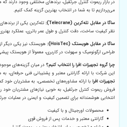
در بازار ریموت کنترل جرثقیل، برندهای مختلفی وجود دارند که 
می‌پردازیم تا به شما در انتخاب بهترین گزینه کمک کنیم.
ساگا در مقابل تله‌کرین (Telecrane):
تله‌کرین یکی از برندهای 
نظر کیفیت ساخت، دقت کنترل و طول عمر باتری، عملکرد بهتری نسب
ساگا در مقابل هویستک (HoisTec):
هویستک نیز یکی دیگر از ب
طراحی ارگونومیک و سهولت در کاربری، معمولاً از هویستک پیشی 
چرا
گروه تجهیزات افرا
را انتخاب کنیم؟
در میان گزینه‌های موجود
این شرکت با ارائه گارانتی معتبر و پشتیبانی فنی حرفه‌ای، به
تجهیزات افرا
با ارائه مشاوره‌های تخصصی، به مشتریان خود کمک
فروش ریموت کنترل جرثقیل، به خوبی نیازهای مشتریان خود را 
انتخابی هوشمندانه برای تضمین کیفیت و ایمنی در عملیات جرث
محصولات اورجینال و با کیفیت
گارانتی معتبر و خدمات پس از فروش قوی
مشاوره تخصصی برای انتخاب بهترین ریموت کنترل