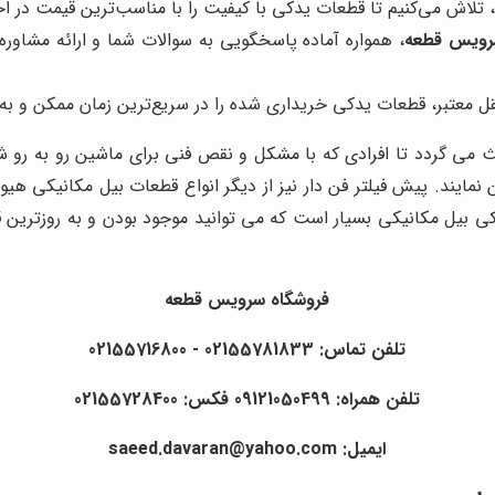
، تلاش می‌کنیم تا قطعات یدکی با کیفیت را با مناسب‌ترین قیمت در اخت
رویس قطعه
، همواره آماده پاسخگویی به سوالات شما و ارائه مشاو
معتبر، قطعات یدکی خریداری شده را در سریع‌ترین زمان ممکن و به ص
ی گردد تا افرادی که با مشکل و نقص فنی برای ماشین رو به رو شدند،
 نمایند. پیش فیلتر فن دار نیز از دیگر انواع قطعات بیل مکانیکی هیو
 بهره می گیرد. تنوع لوازم یدکی بیل مکانیکی بسیار است که می توانید موجود بودن
فروشگاه سرویس قطعه
تلفن تماس: 02155781833 - 02155716800
تلفن همراه: 09121050499 فکس: 02155728400
ایمیل: saeed.davaran@yahoo.com