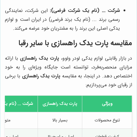
شرکت ... (نام یک شرکت فرضی):
این شرکت، نمایندگی
رسمی برند ... (نام یک برند فرضی) در ایران است و لوازم
یدکی اصلی این برند را به مشتریان خود عرضه می‌کند.
مقایسه پارت یدک راهسازی با سایر رقبا
در بازار رقابتی لوازم یدکی لودر ولوو،
پارت یدک راهسازی
با ارائه
مزایای منحصربه‌فرد، توانسته است جایگاه ویژه‌ای را به خود
اختصاص دهد. در اینجا، به مقایسه
پارت یدک راهسازی
با برخی
از رقبای خود می‌پردازیم:
ویژگی
پارت یدک راهسازی
شرکت ... (نام یک
تنوع محصولات
بسیار بالا
متوسط
کیفیت قطعات
اصلی و اورجینال
اصلی و غیر