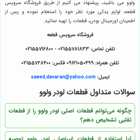
ولوو می باشید، پیشنهاد می کنیم از طریق فروشگاه سرویس
قطعه، لوازم یدکی مورد نظر خود را استعلام نموده و پس از
اطمینان اورجینال بودن، قطعات را تهیه نمائید.
فروشگاه سرویس قطعه
تلفن تماس: 02155781833 - 02155716800
تلفن همراه: 09121050499 فکس: 02155728400
ایمیل:
saeed.davaran@yahoo.com
سوالات متداول قطعات لودر ولوو
چگونه می‌توانم قطعات اصلی لودر ولوو را از قطعات
تقلبی تشخیص دهم؟
آیا استفاده از قطعات غیراصلی لودر ولوو توصیه