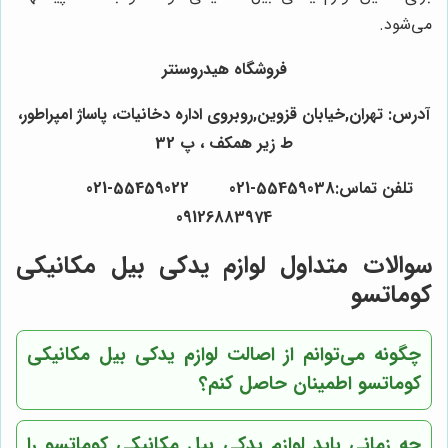
می‌شود.
فروشگاه هیدروسنتر
آدرس: تهران,خیابان قزوین,روبروی اداره دخانیات، پاساژ امپراطور،
ط زیر همکف ، پ 32
تلفن تماس:55459038-021 55459022-021
09126883974
سوالات متداول لوازم یدکی بیل مکانیکی
کوماتسو
چگونه می‌توانم از اصالت لوازم یدکی بیل مکانیکی
کوماتسو اطمینان حاصل کنم؟
چه زمانی باید لوازم یدکی بیل مکانیکی کوماتسو را